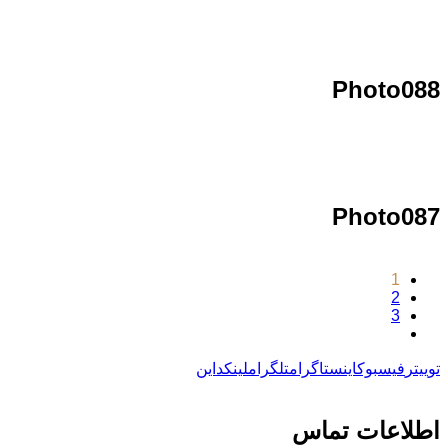
Photo088
Photo087
1
2
3
توییتر
فیسبوک
اینستاگرام
تلگرام
لینکداین
اطلاعات تماس