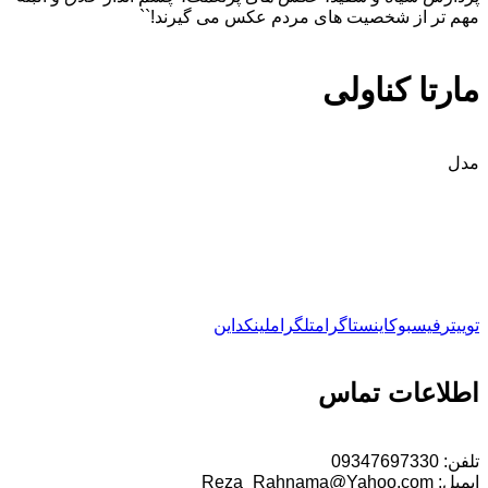
مهم تر از شخصیت های مردم عکس می گیرند!``
مارتا کناولی
مدل
توییتر
فیسبوک
اینستاگرام
تلگرام
لینکداین
اطلاعات تماس
تلفن:
09347697330
ایمیل:
Reza_Rahnama@Yahoo.com