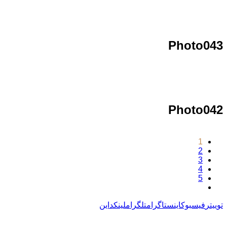
Photo043
Photo042
1
2
3
4
5
توییتر
فیسبوک
اینستاگرام
تلگرام
لینکداین