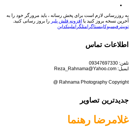
به روزرسانی لازم است
برای پخش رسانه ، باید مرورگر خود را به
آخرین نسخه بروز کنید یا
افزونه فلش پلیر
را بروز رسانی کنید.
توییتر
فیسبوک
اینستاگرام
تلگرام
لینکداین
اطلاعات تماس
تلفن:
09347697330
ایمیل:
Reza_Rahnama@Yahoo.com
Rahnama Photography Copyright @
جدیدترین تصاویر
غلامرضا رهنما